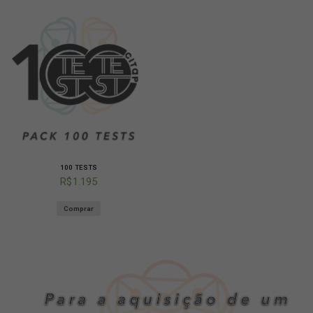
100 TESTS
R$
1.195
Comprar
Necessário
Estes
cookies não
são
opcionais.
Eles são
necessários
para que o
site funcione.